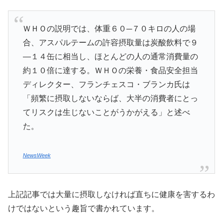
ＷＨＯの説明では、体重６０─７０キロの人の場
合、アスパルテームの許容摂取量は炭酸飲料で９
―１４缶に相当し、ほとんどの人の通常消費量の
約１０倍に達する。ＷＨＯの栄養・食品安全担当
ディレクター、フランチェスコ・ブランカ氏は
「頻繁に摂取しないならば、大半の消費者にとっ
てリスクは生じないことがうかがえる」と述べ
た。
NewsWeek
上記記事では大量に摂取しなければ直ちに健康を害するわ
けではないという趣旨で書かれています。