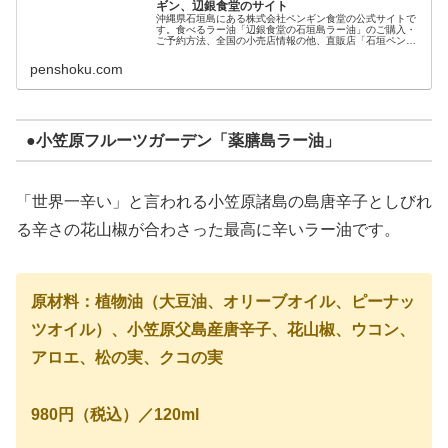
ギン、辺銀食堂のサイト
沖縄県石垣島にある株式会社ペンギン食堂の公式サイトで
す。食べるラー油「辺銀食堂の石垣島ラー油」のご購入・
ご予約方法、全国の小売店情報の他、直販店「石垣ペンギ
ン」の情報などを掲載しております。
penshoku.com
●小笠原フルーツガーデン「薬膳島ラー油」
「世界一辛い」と言われる小笠原諸島の島唐辛子としびれ
る辛さの花山椒が合わさった最高に辛いラー油です。
原材料：植物油（大豆油、オリーブオイル、ピーナッ
ツオイル）、小笠原父島産唐辛子、花山椒、ウコン、
アロエ、松の実、クコの実
980円（税込）／120ml