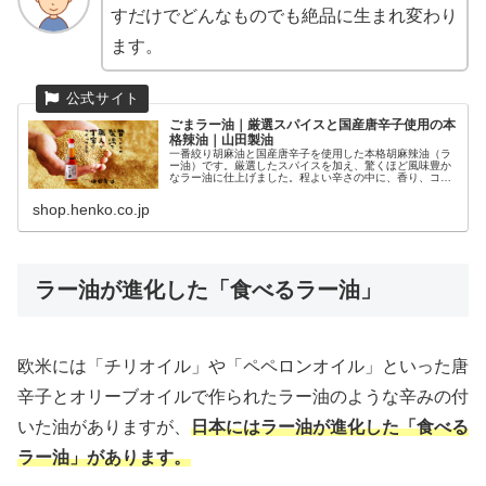
すだけでどんなものでも絶品に生まれ変わり
ます。
ごまラー油｜厳選スパイスと国産唐辛子使用の本
格辣油｜山田製油
一番絞り胡麻油と国産唐辛子を使用した本格胡麻辣油（ラ
ー油）です。厳選したスパイスを加え、驚くほど風味豊か
なラー油に仕上げました。程よい辛さの中に、香り、コ
ク、旨味が凝縮。この一滴でお料理の美味しさが変わりま
す。化学調味料・着色料・保存料は不...
shop.henko.co.jp
ラー油が進化した「食べるラー油」
欧米には「チリオイル」や「ペペロンオイル」といった唐
辛子とオリーブオイルで作られたラー油のような辛みの付
いた油がありますが、
日本にはラー油が進化した「食べる
ラー油」があります。