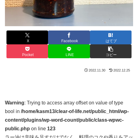
X
Facebook
はてブ
Pocket
LINE
コピー
2022.11.30
2022.12.25
Warning
: Trying to access array offset on value of type
bool in
/home/kasm13/clear-of-life.net/public_html/wp-
content/plugins/wp-word-count/public/class-wpwc-
public.php
on line
123
ラー油は辛味を足すだけでなく、料理のコクや香りをアッ