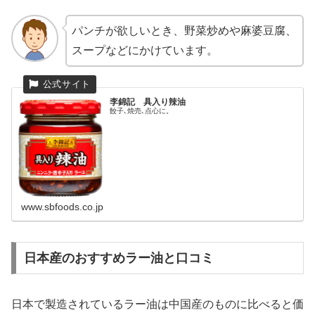
パンチが欲しいとき、野菜炒めや麻婆豆腐、
スープなどにかけています。
李錦記 具入り辣油
餃子､焼売､点心に。
www.sbfoods.co.jp
日本産のおすすめラー油と口コミ
日本で製造されているラー油は中国産のものに比べると価