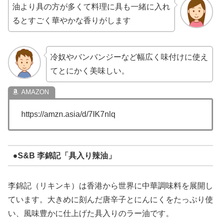
油より具の方が多くて料理に具も一緒に入れ
るとすごく華やかな香りがします
冷奴やバンバンジーなど幅広く味付けに使え
てとにかく美味しい。
https://amzn.asia/d/7IK7nlq
●S&B 李錦記「具入り辣油」
李錦記（リキンキ）は香港から世界に中華調味料を展開し
ています。大きめに刻んだ唐辛子とにんにくをたっぷり使
い、風味豊かに仕上げた具入りのラー油です。