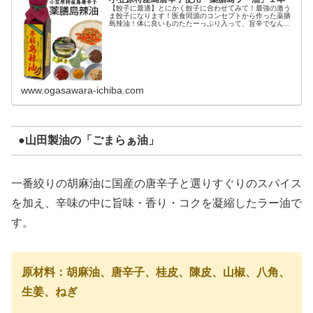
【餃子に最適】とにかく餃子に合わせてみて！最強の激う
ま餃子になります！医食同源のコンセプトから作った薬膳
島辣油！体に良いものたたーっぷり入って、旨辛でなんで
もお料理をおいしくしちゃいます。リピータ続出…
www.ogasawara-ichiba.com
●山田製油の「ごまらぁ油」
一番絞りの胡麻油に国産の唐辛子と選りすぐりのスパイス
を加え、辛味の中に旨味・香り・コクを凝縮したラー油で
す。
原材料：胡麻油、唐辛子、桂皮、陳皮、山椒、八角、
生姜、ねぎ