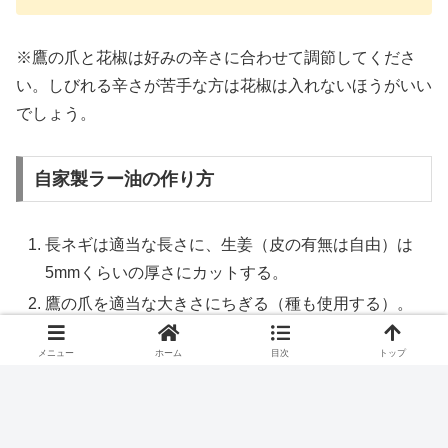
※鷹の爪と花椒は好みの辛さに合わせて調節してくださ
い。しびれる辛さが苦手な方は花椒は入れないほうがいい
でしょう。
自家製ラー油の作り方
長ネギは適当な長さに、生姜（皮の有無は自由）は
5mmくらいの厚さにカットする。
鷹の爪を適当な大きさにちぎる（種も使用する）。
フライパン（深い鍋のほうが安全）に油を入れてか
メニュー
ホーム
目次
トップ
ら火をつける。
長ネギ、生姜、鷹の爪、花椒を入れ、グツグツして
きたら弱火にする。