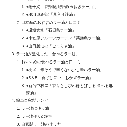
●老干媽「香辣脆油辣椒(玉ねぎラー油)」
●S&B 李錦記「具入り辣油」
日本産のおすすめラー油と口コミ
●辺銀食堂「石垣島ラー油」
●小笠原フルーツガーデン「薬膳島ラー油」
●山田製油の「ごまらぁ油」
ラー油が進化した「食べるラー油」
おすすめの食べるラー油と口コミ
●桃屋「辛そうで辛くない少し辛いラー油」
●S＆B「香ばし旨い！おかずラー油」
●新宿中村屋「香りとしびれほとばしる 食べる麻
辣油」
簡単自家製レシピ
ラー油に使う油
ラー油作りの材料
自家製ラー油の作り方