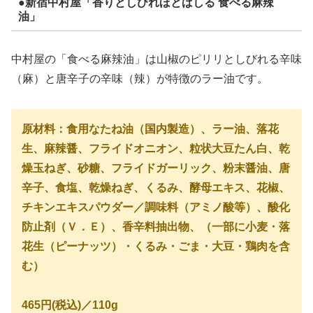
●新宿中村屋「香りとしびれほとばしる 食べる麻辣
油」
中村屋の「食べる
麻辣油」は山椒のピリリとしびれる辛味
（麻）と唐辛子の辛味（辣）が特徴のラー油です。
原材料：食用なたね油（国内製造）、ラー油、落花
生、麻辣醤、フライドオニオン、粒状大豆たん白、乾
燥玉ねぎ、砂糖、フライドガーリック、粉末醤油、唐
辛子、食塩、乾燥ねぎ、くるみ、酵母エキス、花椒、
チキンエキスパウダー／調味料（アミノ酸等）、酸化
防止剤（Ｖ．Ｅ）、香辛料抽出物、（一部に小麦・落
花生（ピーナッツ）・くるみ・ごま・大豆・鶏肉を含
む）
465円(税込)／110g