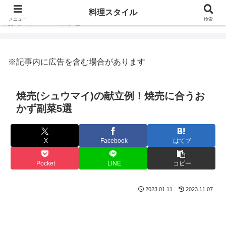
料理スタイル
メニュー
検索
ホーム
レシピ
※記事内に広告を含む場合があります
焼売(シュウマイ)の献立例！焼売に合うお
かず副菜5選
X
Facebook
はてブ
Pocket
LINE
コピー
2023.01.11
2023.11.07