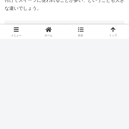
付けでスイーツに使われることが多い、ということも大き
な違いでしょう。
タロイモを使った台湾スイーツ
メニュー
ホーム
目次
トップ
それでは、台湾で人気のタロイモスイーツを3つ、紹介し
ます！
芋頭酥（ユートウスー）
日本では「タロイモケーキ」とも呼ばれるスイーツ。タロ
イモの餡をパイのような生地で包み、焼いて作ります。
うずまき模様のついた生地の中には、素朴な甘さのタロイ
モ餡がぎっしり詰まっていて、食べ応えも満点。タロイモ