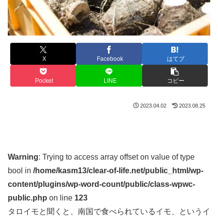
X
Facebook
はてブ
Pocket
LINE
コピー
2023.04.02
2023.08.25
Warning
: Trying to access array offset on value of type
bool in
/home/kasm13/clear-of-life.net/public_html/wp-
content/plugins/wp-word-count/public/class-wpwc-
public.php
on line
123
タロイモと聞くと、南国で食べられているイモ、というイ