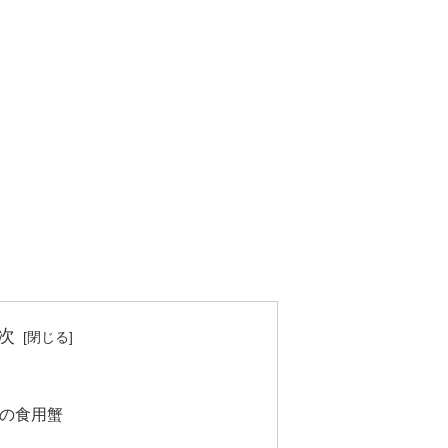
次
の食用蟹