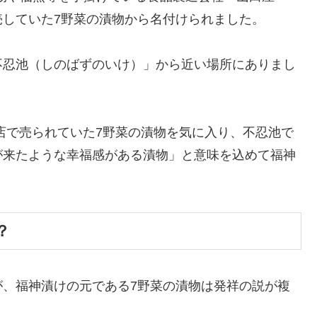
と数えます。
。
」
くてん）」
）」
）」
須神のみです。）