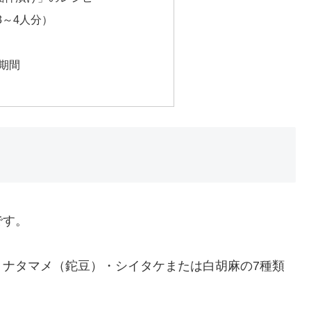
次
由来は？
ら作られている？
3種類ある！
らカレーの添え物になったの？