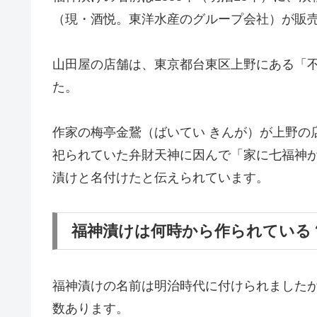
※日本では神様を1人・2人と数えず1柱・2柱
七福神の各神様は、それぞれ下記の通りです
・漁業、商業、農業の神「恵比須（えびす）
・商売繁盛、五穀豊穣の神「大黒天（だいこ
・無病息災の神「毘沙門天（びしゃもんてん
・音楽、財福の女神「弁財天（べんざいてん
・人徳の神「福禄寿（ふくろくじゅ）」
・長寿の神「寿老人（じゅろうじん）」
・開運、良縁、子宝の神「布袋（ほてい）」
（※余談ですが、七福神で日本の神様は恵比