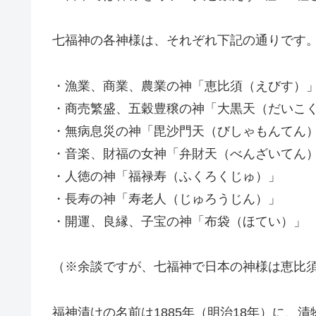
7種類の野菜を下漬けと塩抜きをしてから細
け込みます。
日本ではカレーの添え物として有名ですが、
す。
福神漬けの名前の由来は？
福神漬けは、七福神が名前の由来だといわれ
七福神とは、福徳（幸福と財産）をもたらす7