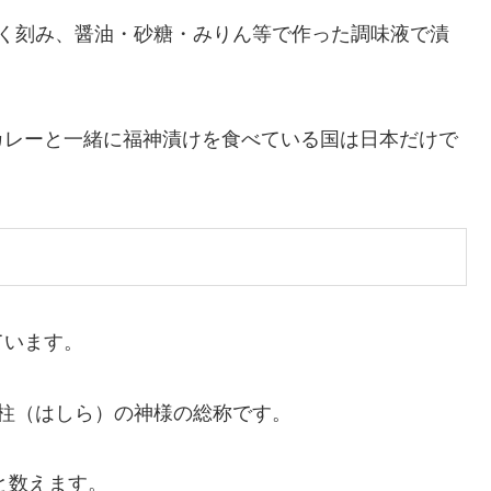
福神漬け」のレシピ
3～4人分）
期間
です。
・ナタマメ（鉈豆）・シイタケまたは白胡麻の7種類