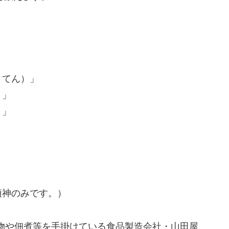
かく刻み、醤油・砂糖・みりん等で作った調味液で漬
カレーと一緒に福神漬けを食べている国は日本だけで
ています。
柱（はしら）の神様の総称です。