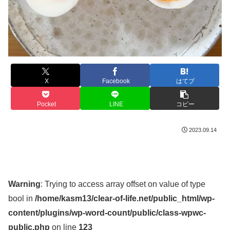
X
Facebook
はてブ
Pocket
LINE
コピー
2023.09.14
Warning
: Trying to access array offset on value of type
bool in
/home/kasm13/clear-of-life.net/public_html/wp-
content/plugins/wp-word-count/public/class-wpwc-
public.php
on line
123