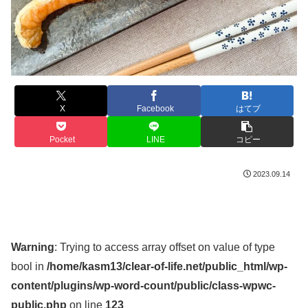
X
Facebook
はてブ
Pocket
LINE
コピー
2023.09.14
Warning
: Trying to access array offset on value of type
bool in
/home/kasm13/clear-of-life.net/public_html/wp-
content/plugins/wp-word-count/public/class-wpwc-
public.php
on line
123