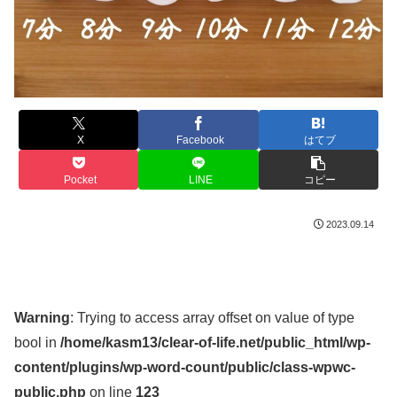
X
Facebook
はてブ
Pocket
LINE
コピー
2023.09.14
Warning
: Trying to access array offset on value of type
bool in
/home/kasm13/clear-of-life.net/public_html/wp-
content/plugins/wp-word-count/public/class-wpwc-
public.php
on line
123