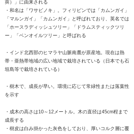
莢）」に由来される
・和名は「ワサビノキ」。フィリピンでは「カムンガイ」
「マルンガイ」「カムンガイ」と呼ばれており、英名では
「ホースラディッシュツリー」「ドラムスティックツリ
ー」「ベンオイルツリー」と呼ばれる
・インド北西部のヒマラヤ山脈南麓が原産地。現在は熱
帯・亜熱帯地域の広い地域で栽培されている（日本でも石
垣島等で栽培されている）
・樹木で、成長が早い。環境に応じて常緑性または落葉性
を示す
・成木の高さは10～12メートル。木の直径は45cm程まで
成長する
・樹皮は白み掛かった灰色をしており、厚いコルク層に覆