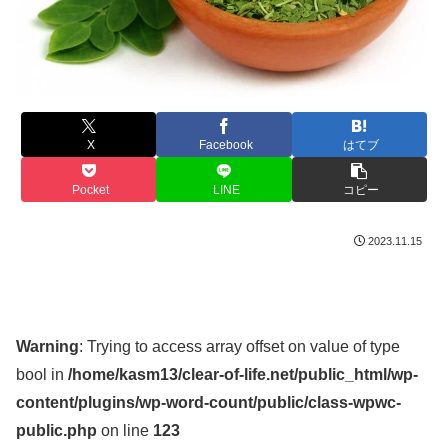
X
Facebook
はてブ
Pocket
LINE
コピー
2023.11.15
Warning
: Trying to access array offset on value of type
bool in
/home/kasm13/clear-of-life.net/public_html/wp-
content/plugins/wp-word-count/public/class-wpwc-
public.php
on line
123