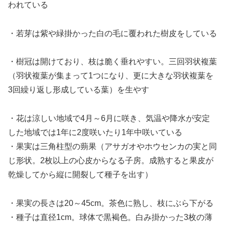
われている
・若芽は紫や緑掛かった白の毛に覆われた樹皮をしている
・樹冠は開けており、枝は脆く垂れやすい。三回羽状複葉
（羽状複葉が集まって1つになり、更に大きな羽状複葉を
3回繰り返し形成している葉）を生やす
・花は涼しい地域で4月～6月に咲き、気温や降水が安定
した地域では1年に2度咲いたり1年中咲いている
・果実は三角柱型の蒴果（アサガオやホウセンカの実と同
じ形状。2枚以上の心皮からなる子房。成熟すると果皮が
乾燥してから縦に開裂して種子を出す）
・果実の長さは20～45cm。茶色に熟し、枝にぶら下がる
・種子は直径1cm。球体で黒褐色。白み掛かった3枚の薄